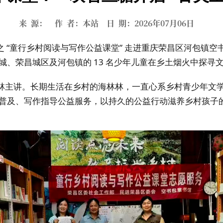
来 源： 作 者：本站 日 期：2026年07月06日
之 “童行乡村阅读与写作公益课堂” 走进重庆荣昌区河包镇空书
城、荣昌城区及河包镇的 13 名少年儿童在乡土烟火中探寻
主讲。长期生活在乡村的海林林，一直心系乡村青少年文学成
普及、写作指导公益服务，以持久的公益行动滋养乡村孩子