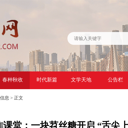
春种秋收
时代新篇
文学天地
公告栏
信息
> 正文
作课堂：一块苕丝糖开启 “舌尖上