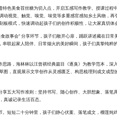
遗特色美食苕丝糖为切入点，开启五感写作教学。授课过程
调动视觉、触觉、嗅觉、味觉等多重感官感知乡土风物，再
刻板模式，快速调动起孩子们的创作积极性，让大家真切体
美食故事会” 分享环节，孩子们敞开心扉，踊跃讲述藏在日
食，串联起家人陪伴、日常烟火的美好瞬间，孩子们真挚纯粹
作思路，海林林以汪曾祺经典篇目《逐臭》为教学范本，深
草图，直观展示文学创作从灵感匮乏、构思梳理到成文成型
分享五大写作准则：坚持书写、随心创作、大胆想象、落笔
，真诚记录生活百态。
节。短短二十分钟里，孩子们静心伏案、落笔成文，榴莲炖