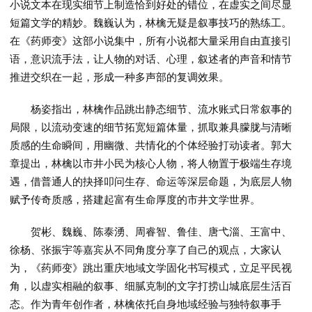
小说文本在现实细节上制造恰到好处的错位，在虚实之间尽显
短篇文学的精妙。魏巍认为，林檎无疑是叙事技巧的熟练工。
在《药师变》这部小说集中，所有小说都大量采用自由直接引
语，意识流手法，让人物的对话、心理，叙述者的声音和情节
推进交织在一起，形成一种多声部的复调效果。
杨姿指出，林檎作品跳出静态细节、流水账式日常叙事的
局限，以流动变速的细节拓宽短篇体量，抓取兼具朦胧与清晰
质感的生命瞬间，用幽微、共情化的个体经验打动读者。郭大
章提出，林檎以市井小民为核心人物，将人物置于极端生存境
遇，借普通人的抉择叩问生存、命运等深层命题，为底层人物
赋予传奇质感，搭建起富有生命厚度的市井文学世界。
贺彬、魏巍、陈泰湧、周睿智、鲁佳、唐弋淄、王富中、
徐杨、张振宇等嘉宾从不同角度分享了自己的观点，大家认
为，《药师变》跳出重庆地域文学固化书写模式，立足平民视
角，以虚实相融的叙事、细腻克制的文字打捞山城底层生活百
态。作为青年创作者，林檎依托自身地域经验与独特叙事手