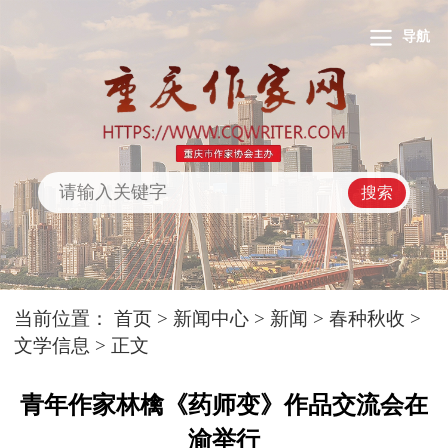
导航
搜索
当前位置：
首页
>
新闻中心
>
新闻
>
春种秋收
>
文学信息
> 正文
青年作家林檎《药师变》作品交流会在
渝举行