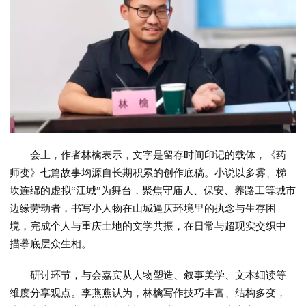
会上，作者林檎表示，文字是留存时间印记的载体，《药
师变》七篇故事均源自长期积累的创作底稿。小说以多雾、梯
坎连绵的虚拟“江城”为舞台，聚焦守庙人、保安、养路工等城市
边缘劳动者，书写小人物在山城逼仄环境里的执念与生存困
境，完成个人与重庆土地的文学共振，在日常与超现实交织中
描摹底层众生相。
研讨环节，与会嘉宾从人物塑造、叙事美学、文本细读等
维度分享观点。李燕燕认为，林檎写作技巧丰富、结构多变，