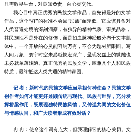
只需敬畏生命，对良知负责、向心灵交代。
我心目中真正优秀的民族文学作品，首先得是好的文学
作品，这个“好”的标准不会因“民族”而降低。它应该具备对
人类普遍处境的深刻洞察，有独异的精神气质、审美品格，
其民族性不是外在的修饰，而是如血脉神经般分布于文本肌
体中。一个开放的心灵能容纳万有，不会为题材所限囿。写
人间万象、寰宇时空未必就恢宏深广，呈现发丝上的微雕也
未必就单薄浅陋。真正优秀的民族文学，应兼具个人和民族
特质，最终抵达人类共通的精神家园。
记 者：新时代的民族文学应当承担何种使命？民族文学
创作者如何才能更好兼顾传统与现代、民族与世界，充分发
挥桥梁作用，既展现独特民族风情，又传递共同的文化价值
与情感认同，和广大读者形成有效对话？
冉 冉：使命这个词有点大，但我理解它的核心关切。文