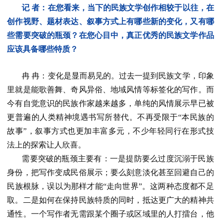
记 者：在您看来，当下的民族文学创作相较于以往，在
创作视野、题材表达、叙事方式上有哪些新的变化，又有哪
些需要突破的瓶颈？在您心目中，真正优秀的民族文学作品
应该具备哪些特质？
冉 冉：变化是显而易见的。过去一提到民族文学，印象
里就是能歌善舞、奇风异俗、地域风情等标签化的写作。而
今有自觉意识的民族作家越来越多，单纯的风情展示早已被
更普遍的人类精神境遇书写所替代。不再受限于“本民族的
故事”，叙事方式也更加丰富多元，不少年轻同行在形式技
法上的探索让人欣喜。
需要突破的瓶颈主要有：一是提防要么过度沉溺于民族
身份，把写作变成民俗展示；要么刻意淡化甚至回避自己的
民族根脉，误以为那样才能“走向世界”。这两种态度都不足
取。二是如何在保持民族特质的同时，抵达更广大的精神共
通性。一个写作者无需跟某个圈子或区域里的人打擂台，他