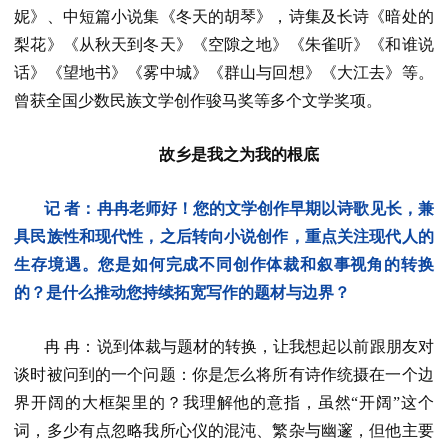
妮》、中短篇小说集《冬天的胡琴》，诗集及长诗《暗处的
梨花》《从秋天到冬天》《空隙之地》《朱雀听》《和谁说
话》《望地书》《雾中城》《群山与回想》《大江去》等。
曾获全国少数民族文学创作骏马奖等多个文学奖项。
故乡是我之为我的根底
记 者：冉冉老师好！您的文学创作早期以诗歌见长，兼
具民族性和现代性，之后转向小说创作，重点关注现代人的
生存境遇。您是如何完成不同创作体裁和叙事视角的转换
的？是什么推动您持续拓宽写作的题材与边界？
冉 冉：说到体裁与题材的转换，让我想起以前跟朋友对
谈时被问到的一个问题：你是怎么将所有诗作统摄在一个边
界开阔的大框架里的？我理解他的意指，虽然“开阔”这个
词，多少有点忽略我所心仪的混沌、繁杂与幽邃，但他主要