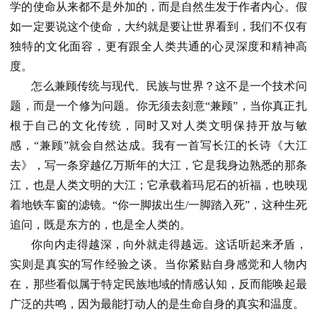
学的使命从来都不是外加的，而是自然生发于作者内心。假
如一定要说这个使命，大约就是要让世界看到，我们不仅有
独特的文化面容，更有跟全人类共通的心灵深度和精神高
度。
怎么兼顾传统与现代、民族与世界？这不是一个技术问
题，而是一个修为问题。你无须去刻意“兼顾”，当你真正扎
根于自己的文化传统，同时又对人类文明保持开放与敏
感，“兼顾”就会自然达成。我有一首写长江的长诗《大江
去》，写一条穿越亿万斯年的大江，它是我身边熟悉的那条
江，也是人类文明的大江；它承载着玛尼石的祈福，也映现
着地铁车窗的滤镜。“你一脚拔出生/一脚踏入死”，这种生死
追问，既是东方的，也是全人类的。
你向内走得越深，向外就走得越远。这话听起来矛盾，
实则是真实的写作经验之谈。当你紧贴自身感觉和人物内
在，那些看似属于特定民族地域的情感认知，反而能唤起最
广泛的共鸣，因为最能打动人的是生命自身的真实和温度。