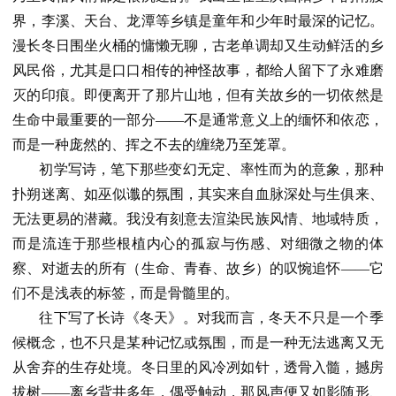
界，李溪、天台、龙潭等乡镇是童年和少年时最深的记忆。
漫长冬日围坐火桶的慵懒无聊，古老单调却又生动鲜活的乡
风民俗，尤其是口口相传的神怪故事，都给人留下了永难磨
灭的印痕。即便离开了那片山地，但有关故乡的一切依然是
生命中最重要的一部分——不是通常意义上的缅怀和依恋，
而是一种庞然的、挥之不去的缠绕乃至笼罩。
初学写诗，笔下那些变幻无定、率性而为的意象，那种
扑朔迷离、如巫似谶的氛围，其实来自血脉深处与生俱来、
无法更易的潜藏。我没有刻意去渲染民族风情、地域特质，
而是流连于那些根植内心的孤寂与伤感、对细微之物的体
察、对逝去的所有（生命、青春、故乡）的叹惋追怀——它
们不是浅表的标签，而是骨髓里的。
往下写了长诗《冬天》。对我而言，冬天不只是一个季
候概念，也不只是某种记忆或氛围，而是一种无法逃离又无
从舍弃的生存处境。冬日里的风冷冽如针，透骨入髓，撼房
拔树——离乡背井多年，偶受触动，那风声便又如影随形、