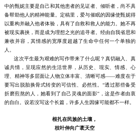
中的甄妮主要是自己和其他患者的见证者、倾听者，尚不具
备帮助他人的精神能量。定稿里，爱与催眠的因缘使甄妮得
以重构并融入他者体验，具有了自救和救人的能力。她不再
被现实裹挟，而是成为理想之光的追寻者。经由自我省思和
兼收并容，其情感的宽厚度超越了生命中任何一个单独的
人。
这次平生最为艰难的写作带来了什么呢？真切融入、真
诚共情，呈现应然的生活世界，从历史、现实、情感、心
理、精神等多层面让人物立体丰富、清晰可感——难度在于
要写出脱胎换骨式转变的可信性、必然性。“透过那些备受
折磨煎熬的人，她看到了自己灵魂的面影”，这是作者由衷
的自白。设若没写这个长篇，许多人生因缘可能都不一样。
根扎在民族的土壤，
枝叶伸向广袤天空