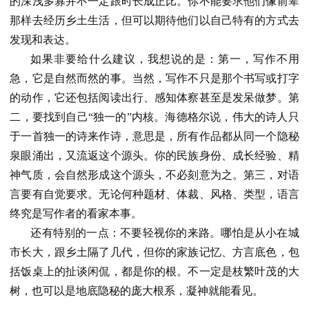
的深浅多寡并不一定跟时长成正比。你不能要求他们像前辈
那样去经历乡土生活，但可以期待他们以自己特有的方式去
发现和表达。
如果非要给什么建议，我想说的是：第一，写作不用
急，它是自然而然的事。当然，写作不只是那个书写或打字
的动作，它还包括阅读出行、感知体察甚至是发呆做梦。第
二，要找到自己“独一的”内核。海德格尔说，伟大的诗人只
于一首独一的诗来作诗，意思是，所有作品都从同一个隐秘
泉眼涌出，又流返这个源头。你的民族身份、成长经验、精
神气质，会自然形成这个源头，不必刻意为之。第三，对语
言要有自觉要求。无论何种题材、体裁、风格、类型，语言
终究是写作者的看家本事。
还有特别的一点：不要轻视你的来路。哪怕是从小在城
市长大，跟乡土隔了几代，但你的家族记忆、方言底色，包
括饭桌上的扯谈闲侃，都是你的根。不一定是枝繁叶茂的大
树，也可以是地底隐秘的庞大根系，凝神就能看见。