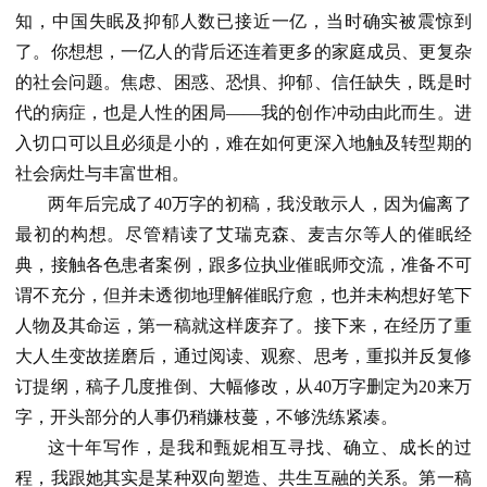
知，中国失眠及抑郁人数已接近一亿，当时确实被震惊到
了。你想想，一亿人的背后还连着更多的家庭成员、更复杂
的社会问题。焦虑、困惑、恐惧、抑郁、信任缺失，既是时
代的病症，也是人性的困局——我的创作冲动由此而生。进
入切口可以且必须是小的，难在如何更深入地触及转型期的
社会病灶与丰富世相。
两年后完成了40万字的初稿，我没敢示人，因为偏离了
最初的构想。尽管精读了艾瑞克森、麦吉尔等人的催眠经
典，接触各色患者案例，跟多位执业催眠师交流，准备不可
谓不充分，但并未透彻地理解催眠疗愈，也并未构想好笔下
人物及其命运，第一稿就这样废弃了。接下来，在经历了重
大人生变故搓磨后，通过阅读、观察、思考，重拟并反复修
订提纲，稿子几度推倒、大幅修改，从40万字删定为20来万
字，开头部分的人事仍稍嫌枝蔓，不够洗练紧凑。
这十年写作，是我和甄妮相互寻找、确立、成长的过
程，我跟她其实是某种双向塑造、共生互融的关系。第一稿