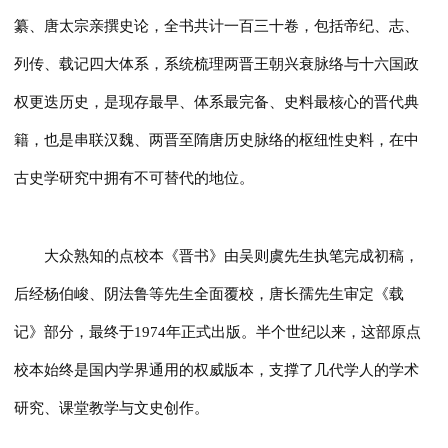
纂、唐太宗亲撰史论，全书共计一百三十卷，包括帝纪、志、
列传、载记四大体系，系统梳理两晋王朝兴衰脉络与十六国政
权更迭历史，是现存最早、体系最完备、史料最核心的晋代典
籍，也是串联汉魏、两晋至隋唐历史脉络的枢纽性史料，在中
古史学研究中拥有不可替代的地位。
大众熟知的点校本《晋书》由吴则虞先生执笔完成初稿，
后经杨伯峻、阴法鲁等先生全面覆校，唐长孺先生审定《载
记》部分，最终于1974年正式出版。半个世纪以来，这部原点
校本始终是国内学界通用的权威版本，支撑了几代学人的学术
研究、课堂教学与文史创作。