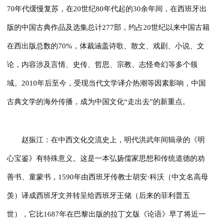
70年代缓慢复苏，在20世纪80年代起的30余年间，在西班牙出
版的中国古典作品及选集总计277部，约占20世纪以来中国古籍
在西出版总数的70%，体裁涵盖诗歌、散文、戏剧、小说、文
论，内容涉及言情、史传、哲思、宗教、志怪奇幻等多个领
域。2010年后至今，受现当代文学译介热潮等因素影响，中国
古典文学的海外传播，成为中国文化“走出去”的新重点。
赵振江：在中西文化交流史上，明代洪武年间辑录的《明
心宝鉴》有特殊意义。这是一本弘扬儒家思想和传统道德的劝
善书、童蒙书，1590年由西班牙传教士胡安·科沃（中文名高母
羡）译成西班牙文并转呈给西班牙王储（后来的菲利普五
世），它比1687年在巴黎出版的拉丁文版《论语》早了将近一