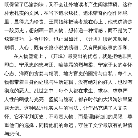
既保留了巴渝韵味，又不会让外地读者产生阅读障碍。这种
朴素扎实的文风，在当下追求炫技、追求猎奇的创作环境
里，显得尤为珍贵。王雨始终把读者放在心上，他想讲清楚
一段历史，想刻画一群人物，想传递一种情感，而不是为了
炫耀技巧、迎合理论。也正因如此，《开埠》读起来顺畅、
耐嚼、入心，既有长篇小说的磅礴，又有民间叙事的亲和。
在人物塑造上，《开埠》最突出的优点，就是拒绝非黑
即白。宁承忠的忠与迂、喻笑霜的烈与柔、宁家子女的各怀
心志、洋商的贪婪与精明、地方官吏的圆滑与自私，每个人
物都带着自身的处境与生活逻辑，没有绝对的好人，也没有
彻底的恶人。乱世之中，每个人都在求生、求存、求尊严，
人性的幽微与光亮、坚韧与脆弱，都在时代的大浪淘沙里显
露无遗。这种贴近现实人生的写法，让作品充满了人文关
怀。它不审判历史，不苛责人物，而是理解他们的局限，尊
重他们的选择，同情他们的命运，守住了文学最该有的温情
与悲悯。