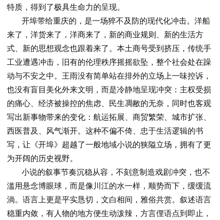
特质，得到了极具生命力的呈现。
开埠带给重庆的，是一场猝不及防的现代化冲击。洋船
来了，洋货来了，洋商来了，新的商业规则、新的生活方
式、新的思想观念也跟着来了。本土商号受到挤压，传统手
工业遭遇冲击，旧有的伦理秩序摇摇欲坠，整个社会处在躁
动与不安之中。王雨没有简单站在排外的立场上一味控诉，
也没有盲目美化外来文明，而是冷静地呈现冲突：主权受损
的痛心、经济被操控的焦虑、民生凋敝的无奈，同时也客观
写出新事物带来的变化：航运拓展、商贸繁荣、城市扩张、
西医普及、风气渐开。这种不偏不倚、忠于生活逻辑的书
写，让《开埠》超越了一般地域小说的狭隘立场，拥有了更
为开阔的历史视野。
小说的叙事节奏沉稳从容，不刻意制造戏剧冲突，也不
滥用悬念博眼球，而是像川江的水一样，顺势而下，缓缓流
淌。语言上更是平实恳切，文白相间，雅俗共赏。叙述语言
稳重内敛，有人物的地方便生动泼辣，方言俚语点到即止，