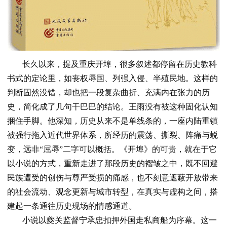
长久以来，提及重庆开埠，很多叙述都停留在历史教科
书式的定论里，如丧权辱国、列强入侵、半殖民地。这样的
判断固然没错，却也把一段复杂曲折、充满内在张力的历
史，简化成了几句干巴巴的结论。王雨没有被这种固化认知
捆住手脚。他深知，历史从来不是单线条的，一座内陆重镇
被强行拖入近代世界体系，所经历的震荡、撕裂、阵痛与蜕
变，远非“屈辱”二字可以概括。《开埠》的可贵，就在于它
以小说的方式，重新走进了那段历史的褶皱之中，既不回避
民族遭受的创伤与尊严受损的痛感，也不刻意遮蔽开放带来
的社会流动、观念更新与城市转型，在真实与虚构之间，搭
建起一条通往历史现场的情感通道。
小说以夔关监督宁承忠扣押外国走私商船为序幕。这一