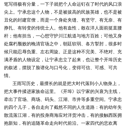
笔写得极有分量，一下子就把个人命运钉在了时代的风口浪
尖上。宁承忠这个人物，不是被拔高的民族英雄，也不是被
丑化的封建官僚，而是一个身处夹缝、有坚守、有无奈、有
挣扎、有转变的传统士人。他有血性，敢在洋人面前挺直腰
杆；他有担当，一心想守护川江航道与地方百姓；可他又身
处腐朽颓败的晚清官场之中，朝廷软弱、各方掣肘，很多时
候只能忍辱负重、左右周旋。正是这种不完美、不绝对、充
满矛盾的人物设定，让宁承忠立了起来，也让整个开埠历史
的叙述，摆脱了脸谱化与口号化，变得可信、可感、可共
情。
王雨写历史，最擅长的就是把大时代落到小人物身上，
把大事件揉进家族命运里。《开埠》以宁家的兴衰为主线，
牵出了官场、商场、码头、江湖、市井等多重空间。宁承忠
的四个儿子，各自走向了截然不同的人生道路：有的幼年失
散流落江湖，有的投身商海应对洋货冲击，有的接触西医拥
抱新知，有的追随革命走向时代前沿。一家四代的悲欢离