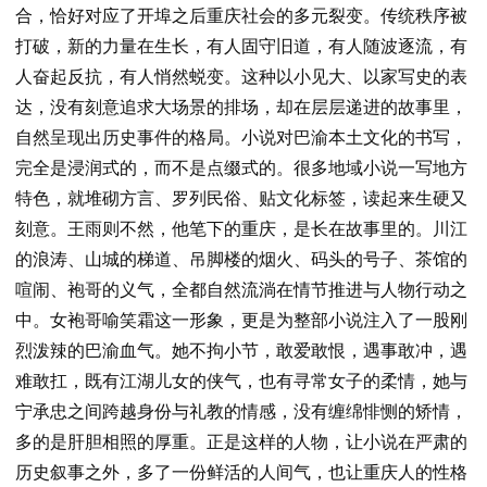
合，恰好对应了开埠之后重庆社会的多元裂变。传统秩序被
打破，新的力量在生长，有人固守旧道，有人随波逐流，有
人奋起反抗，有人悄然蜕变。这种以小见大、以家写史的表
达，没有刻意追求大场景的排场，却在层层递进的故事里，
自然呈现出历史事件的格局。小说对巴渝本土文化的书写，
完全是浸润式的，而不是点缀式的。很多地域小说一写地方
特色，就堆砌方言、罗列民俗、贴文化标签，读起来生硬又
刻意。王雨则不然，他笔下的重庆，是长在故事里的。川江
的浪涛、山城的梯道、吊脚楼的烟火、码头的号子、茶馆的
喧闹、袍哥的义气，全都自然流淌在情节推进与人物行动之
中。女袍哥喻笑霜这一形象，更是为整部小说注入了一股刚
烈泼辣的巴渝血气。她不拘小节，敢爱敢恨，遇事敢冲，遇
难敢扛，既有江湖儿女的侠气，也有寻常女子的柔情，她与
宁承忠之间跨越身份与礼教的情感，没有缠绵悱恻的矫情，
多的是肝胆相照的厚重。正是这样的人物，让小说在严肃的
历史叙事之外，多了一份鲜活的人间气，也让重庆人的性格