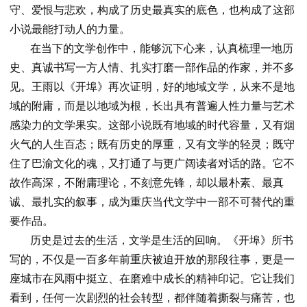
守、爱恨与悲欢，构成了历史最真实的底色，也构成了这部
小说最能打动人的力量。
在当下的文学创作中，能够沉下心来，认真梳理一地历
史、真诚书写一方人情、扎实打磨一部作品的作家，并不多
见。王雨以《开埠》再次证明，好的地域文学，从来不是地
域的附庸，而是以地域为根，长出具有普遍人性力量与艺术
感染力的文学果实。这部小说既有地域的时代容量，又有烟
火气的人生百态；既有历史的厚重，又有文学的轻灵；既守
住了巴渝文化的魂，又打通了与更广阔读者对话的路。它不
故作高深，不附庸理论，不刻意先锋，却以最朴素、最真
诚、最扎实的叙事，成为重庆当代文学中一部不可替代的重
要作品。
历史是过去的生活，文学是生活的回响。《开埠》所书
写的，不仅是一百多年前重庆被迫开放的那段往事，更是一
座城市在风雨中挺立、在磨难中成长的精神印记。它让我们
看到，任何一次剧烈的社会转型，都伴随着撕裂与痛苦，也