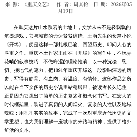
来 源：《重庆文艺》 作 者：周其伦 日 期：2026年05
月19日
在重庆这片山水跌宕的土地上，文学从来不是轻飘飘的
笔墨游戏，它与城市的命运紧紧缠绕。王雨先生的长篇小说
《开埠》，便是这样一部扎根巴渝、回望历史、叩问人心的
厚重之作。重庆本土作家王雨在《开埠》的写作中，不玩弄
花哨的叙事技巧，不做晦涩的理论推演，以一种沉稳、恳
切、接地气的笔力，把1891年重庆开埠这一段影响深远的历
史，写得有筋骨、有血肉、有温度、有情怀。这部作品之所
以能在当下众多的历史小说里站稳脚跟，被读者长久记住，
正是因为它跳出了简单的历史复述和概念化书写。在宏大的
时代框架里，装进了真切的人间烟火、复杂的人性以及地域
魂魄；用扎扎实实的故事，完成了一次对重庆近代历史的文
学重塑，也为我们理解一座城市的来路与精神，提供了格外
鲜活的文本。