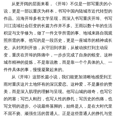
从更开阔的层面来看，《开埠》不仅是一部写重庆的小
说，更是一部以重庆为样本，书写中国内陆城市近代转型的
作品。沿海开埠多有文学呈现，而深入书写重庆开埠、书写
川江流域社会巨变的长篇力作并不多。王雨以数十年的生活
积淀与文学修为，做了一件文学所需的事、地域来路自我观
照所需的事。他写的是一段历史，更是一座城市的精神成长
史。从封闭到开放，从守旧到求新，从被动挨打到主动应
变，重庆在开埠的阵痛中，一步步完成了自身的蜕变。这种
城市精神的提炼，不是靠说教，而是靠一个个具体的人、一
件件具体的事，慢慢凝聚起来的。
从《开埠》这部长篇小说，我们能更加清晰地感受到王
雨对重庆这片土地怀有的深沉爱恋。这种爱，不是廉价的赞
美，而是深入肌理的理解与呈现。他写山城的雄奇，也写它
的闭塞；写巴人刚烈，也写人性的挣扎；写历史的伤痛，也
写文明的进步。小说最终落脚的，始终是人，是在大时代里
不屈不挠、顽强生活的普通人。正是这些普通人的挣扎与坚