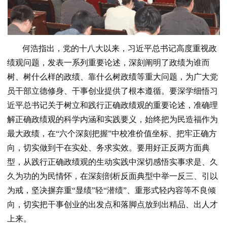
何浩指出，党的十八大以来，习近平总书记高度重视政
绩观问题，发表一系列重要论述，深刻阐明了政绩为谁而
树、树什么样的政绩、靠什么树政绩等重大问题，为广大党
员干部立德修身、干事创业提供了根本遵循。要深学细悟习
近平总书记关于树立和践行正确政绩观的重要论述，准确理
解正确政绩观的科学内涵和实践要义，始终把为民造福作为
最大政绩，在“六个深刻把握”中校准价值坐标、把牢正确方
向，切实做到干在实处、务求实效。要用好正反两方面典
型，从践行正确政绩观的生动实践中深切感悟实事求是、久
久为功的为民情怀，在深刻剖析反面典型中举一反三、引以
为戒，坚决摒弃重“显绩”轻“潜绩”、重形式轻内容等不良倾
向，切实把干事创业的出发点和落脚点放到出精品、出人才
上来。