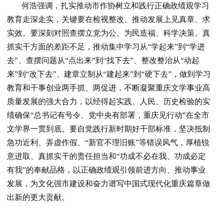
何浩强调，扎实推动市作协树立和践行正确政绩观学习
教育走深走实，关键要在检视整改、推动发展上见真章、求
实效。要深刻对照查摆立党为公、为民造福、科学决策、真
抓实干方面的差距不足，推动集中学习从“学起来”到“学进
去”、查摆问题从“点出来”到“找下去”、整改整治从“动起
来”到“改下去”、建章立制从“建起来”到“硬下去”，做到学习
教育和干事创业两手抓、两促进，不断凝聚重庆文学事业高
质量发展的强大合力，以经得起实践、人民、历史检验的实
绩确保“总书记有号令、党中央有部署，重庆见行动”在全市
文学界一贯到底。要自觉践行新时期好干部标准，坚决抵制
急功近利、弄虚作假、“新官不理旧账”等错误风气，厚植锐
意进取、真抓实干的责任担当和“功成不必在我、功成必定
有我”的奉献品格，以正确政绩观引领前进方向、推动事业
发展，为文化强市建设和奋力谱写中国式现代化重庆篇章做
出新的更大贡献。