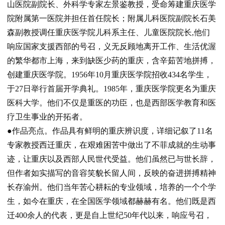
山医院副院长、外科学专家左景鉴教授，受命筹建重庆医学
院附属第一医院并担任首任院长；附属儿科医院副院长石美
森副教授调任重庆医学院儿科系主任、儿童医院院长
,
他们
响应国家支援西部的号召，义无反顾地离开工作、生活优渥
的繁华都市上海，来到缺医少药的重庆，含辛茹苦地拼搏，
创建重庆医学院。
1956
年
10
月重庆医学院招收
434
名学生，
于
27
日举行首届开学典礼。
1985
年，重庆医学院更名为重庆
医科大学。他们不仅是重医的功臣，也是西部医学教育和医
疗卫生事业的开拓者。
●作品亮点。
作品具有鲜明的重庆辨识度，详细记叙了
11
名
专家教授西迁重庆，在艰难困苦中做出了不菲成就的生动事
迹，让重庆以及西部人民世代受益。他们虽然已与世长辞，
但作者如实描写的音容笑貌长留人间，反映的奋进拼搏精神
长存渝州。他们当年苦心耕耘的专业领域，培养的一个个学
生，如今在重庆，在全国医学领域都赫赫有名。他们既是西
迁
400
余人的代表，更是自上世纪
50
年代以来，响应号召，