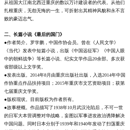
从祖国大江南北西迁重庆的数以万计建设者的代表。从他们
扎根重庆，无怨无悔的一生，可折射出其精神风貌和永不言
败的豪迈志气。
二、长篇小说《最后的国门》
●作者简介。
罗学鹏，中国作协会员。曾在《人民文学》
《当代》发表中短篇小说，出版《中国远征军》《中国人眼
中的朝鲜战争》等长篇小说、纪实文学作品
20
余部。多次获
省部级以上文学奖。
●发表出版。
2014
年
8
月由重庆出版社出版，入选
2014
年中国
作协重点作品扶持项目；
2015
年重庆市文艺资助项目；获第
七届重庆文学奖。
●版权现状。
目前版权为作者所有。
●故事梗概
。作品描写了
1938
年
10
月武汉沦陷后，不可一世
的日军大本营调整对华战略，妄图以军事进攻政治诱降解决
中国问题。同时日本分别于
1939
年和
1940
年发动了扫荡重庆