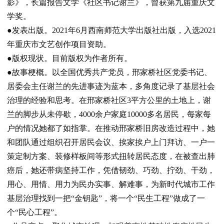
影》，长篇报告文学《社区书记谢兰》，曾获第九届重庆文
学奖。
●发表出版。
2021
年
6
月西南师范大学出版社出版，入选
2021
年重庆市文艺创作项目资助。
●版权现状。
目前版权为作者所有。
●故事梗概。
以全国优秀共产党员，邢家桥社区党委书记、
居委会主任谢兰的先进事迹为蓝本，多角度记录了基层社会
治理的经验和思考。在邢家桥社区
3
平方公里的土地上，谢
兰的脚步从未停歇，
4000
余户家庭
10000
多名居民，每家每
户的情况她都了如指掌。在推动邢家桥旧房改造过程中，她
和团队通过组织召开居民会议、挨家挨户上门拜访、一户一
策定制方案、装修样板间等形式扭转居民态度，在被查出肺
癌后，她还带病坚持工作，凭借韧劲、巧劲、拧劲、干劲，
用心、用情、用力为民办实事、解难事，为新时代城市工作
基层治理找到一把
“
金钥匙
”
，将一个
“
民生工程
”
做成了一
个
“
民心工程
”
。