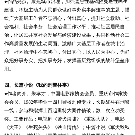
●作品亮点。
聚焦城市治理，加强普惠性基础性兜底性民生
建设，积极主动为人民群众做好事办实事解难事的主题，描
绘广大基层工作者不忘初心，付出真心，提升社会救助、社
会福利、社会事务、社会治理工作水平，推动社区居民自
治，让居民共享社会发展与经济建设成果，共同推动社会工
作高质量发展的生动局面。激励广大基层工作者在城市治
理、社区治理中不忘初心，付出真心，以人民为中心，为群
众把好事办实、把实事办好，发挥基层党组织的战斗堡垒作
用。
四、长篇小说《我的刑警往事》
●作者简介。
朱孝才，中国电影家协会会员、重庆市作家协
会会员。
1982
年毕业于四川警校刑侦专业，长期战斗在刑警
一线，参与和指挥上百起重特大案件侦破，数十次立功受
奖。主要作品：电视剧《警犬海啸》《重案大队》、电影
《犬王》《生死关头》《铁血情仇》；中篇小说《军犬秋秋