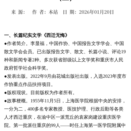
来 源： 作 者：本站 日 期：2026年01月20日
一、长篇纪实文学《西迁无悔》
●作者简介。
李显福，中国作协、中国报告文学学会、中国
散文学会会员。已出版报告文学、散文、长篇小说、评论
19
种和新闻专著
2
种。多次获省部级以上文学奖和重庆市人民
政府哲学社会科学奖。
●发表出版。
2022
年
9
月由花城出版社出版，入选
2023
年度市
作协重点作品扶持项目。
●版权现状。
目前版权为作者所有。
●故事梗概。
1955
年
11
月
5
日，上海医学院根据中央的安排，
一分为二，
400
多名专家教授、医技护理、行政后勤等各类
人才西迁重庆，在渝中区一派荒丘的袁家岗建设重庆医学
院。第一批派往重庆的
99
人
——
时任上海第一医学院附属中