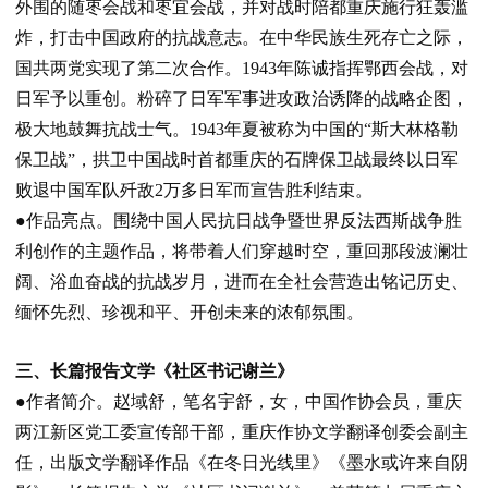
外围的随枣会战和枣宜会战，并对战时陪都重庆施行狂轰滥
炸，打击中国政府的抗战意志。在中华民族生死存亡之际，
国共两党实现了第二次合作。
1943
年陈诚指挥鄂西会战，对
日军予以重创。粉碎了日军军事进攻政治诱降的战略企图，
极大地鼓舞抗战士气。
1943
年夏被称为中国的
“
斯大林格勒
保卫战
”
，拱卫中国战时首都重庆的石牌保卫战最终以日军
败退中国军队歼敌
2
万多日军而宣告胜利结束。
●作品亮点。
围绕中国人民抗日战争暨世界反法西斯战争胜
利创作的主题作品，将带着人们穿越时空，重回那段波澜壮
阔、浴血奋战的抗战岁月，进而在全社会营造出铭记历史、
缅怀先烈、珍视和平、开创未来的浓郁氛围。
三、长篇报告文学《社区书记谢兰》
●作者简介。
赵域舒，笔名宇舒，女，中国作协会员，重庆
两江新区党工委宣传部干部，重庆作协文学翻译创委会副主
任，出版文学翻译作品《在冬日光线里》《墨水或许来自阴