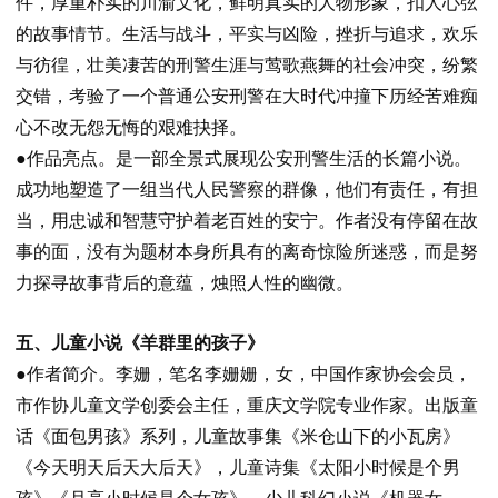
件，厚重朴实的川渝文化，鲜明真实的人物形象，扣人心弦
的故事情节。生活与战斗，平实与凶险，挫折与追求，欢乐
与彷徨，壮美凄苦的刑警生涯与莺歌燕舞的社会冲突，纷繁
交错，考验了一个普通公安刑警在大时代冲撞下历经苦难痴
心不改无怨无悔的艰难抉择。
●作品亮点。
是一部全景式展现公安刑警生活的长篇小说。
成功地塑造了一组当代人民警察的群像，他们有责任，有担
当，用忠诚和智慧守护着老百姓的安宁。作者没有停留在故
事的面，没有为题材本身所具有的离奇惊险所迷惑，而是努
力探寻故事背后的意蕴，烛照人性的幽微。
五、儿童小说《羊群里的孩子》
●作者简介。
李姗，笔名李姗姗，女，中国作家协会会员，
市作协儿童文学创委会主任，重庆文学院专业作家。出版童
话《面包男孩》系列，儿童故事集《米仓山下的小瓦房》
《今天明天后天大后天》，儿童诗集《太阳小时候是个男