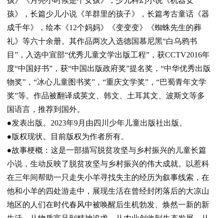
孩》《月亮小时候是个女孩》，少儿科幻小说《机器女
孩》，长篇少儿小说《羊群里的孩子》，长篇考古童话《器
成千年》，绘本《
12
个妈妈》《变变变》《蜘蛛先生的葬
礼》等六十余册。其作品两次入选德国慕尼黑
“
白乌鸦书
目
”
，入选中宣部
“
优秀儿童文学出版工程
”
，获
CCTV2016
年
度
“
中国好书
”
，获
“
中国出版政府奖
”
提名奖，
“
中华优秀出版
物奖
”
，
“
冰心儿童图书奖
”
，
“
重庆文学奖
”
，
“
巴蜀青年文学
奖
”
等。作品被翻译成英文、韩文、土耳其文、波斯文等多
国语言，推荐到国外。
●发表出版。
2023
年
9
月由四川少年儿童出版社出版。
●版权现状。
目前版权为作者所有。
●故事梗概：这
是一部描写脱贫攻坚与乡村振兴的儿童长篇
小说，生动反映了脱贫攻坚与乡村振兴的伟大成就。以惹科
在三年间帮助一只走失小羊寻找失主的经历为叙事线索，在
他和小羊的四处游走中，展现生活在曾经封闭落后的大凉山
地区的人们在时代春风中被唤醒后生机勃发、焕然一新的新