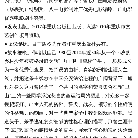
的仇恨》《蛇莓》《雨季刑警》等；曾获中国电影政府奖
（华表奖）特别奖、八一电影制片厂优秀电影编剧、广电部
优秀电影剧本奖等。
●发表出版。
2017
年重庆出版社出版，入选
2016
年重庆市文
艺创作项目资助。
●版权现状。
目前版权为作者和重庆出版社共有。
●故事梗概。
作者以自己
1980
至
2010
年近
30
年从一个
16
岁的
乡村少年被破格录取为
“
红卫山
”
四川警校学生，一步步成长
为一名优秀侦查员、指挥员的曲折、真实的刑警生涯为主
线，并把这条主线放在中国公安法治进程的广阔背景下，通
过对身边这群曾经为了一个共同的名字和荣誉集合在
“
红卫
山
”
上的一些同学浮沉悲喜的命运结局的塑造，对众多一起
摸爬滚打、出生入死的搭档、警犬、战友、领导的个性鲜明
的性格魅力的刻画，对一些典型案子中狡诈凶残的罪犯、黑
道头子、杀手逃犯复杂细腻的性格心理的描写，刑警生涯中
充满悲欢离合的感情纠葛的直白，展示了惊心动魄的法治事