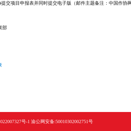
作协提交项目申报表并同时提交电子版（邮件主题备注：中国作协
联部
表
022007327号-1
渝公网安备:50010302002751号