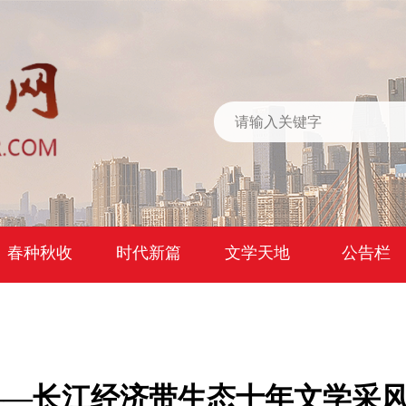
春种秋收
时代新篇
文学天地
公告栏
——长江经济带生态十年文学采