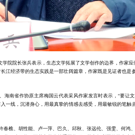
学院院长张兵表示，生态文学拓展了文学创作的边界，作家应做“
“长江经济带的生态实践是一部壮阔篇章，作家既是见证者也是
、海南省作协原主席梅国云代表采风作家发言时表示，“要让
深入一线，沉潜身心，用最真挚的情感去感受，用最敏锐的笔触
、许春樵、胡性能、卢一萍、巴久、邱秋、张远伦、强雯、何鸿