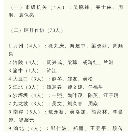
（一）市级机关（4人）：吴晓锋、秦士由、周
润、袁保亮
（二）区县作协（73人）
1.万州（4人）：徐九庆、向建中、梁晓丽、周顺
泉
2.涪陵（4人）：周兴成、梁琼、杨玲红、兰洲
3.渝中（1人）：许江
4.大渡口（3人）：赵琴、郑友、吴松
5.江北（3人）：谭迎春、黎文婕、任福生
6.沙坪坝（4人）：一熙、陶叶茂、陈英、江子玥
7.九龙坡（3人）：吴文、刘久春、周焱
8.南岸（5人）：敖永桥、吴洛加、熊家林、李曼
娅、梁馨元
9.渝北（7人）：邹仁波、郑丽、王登平、段传