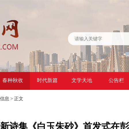
春种秋收
时代新篇
文学天地
公告栏
信息
> 正文
新诗集《白玉朱砂》首发式在彭