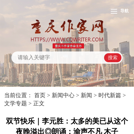
导航
搜索
当前位置：
首页
>
新闻中心
>
新闻
>
时代新篇
>
文学专题
> 正文
双节快乐｜李元胜：太多的美已从这个
夜晚溢出◎朗诵：渝声不凡 木子