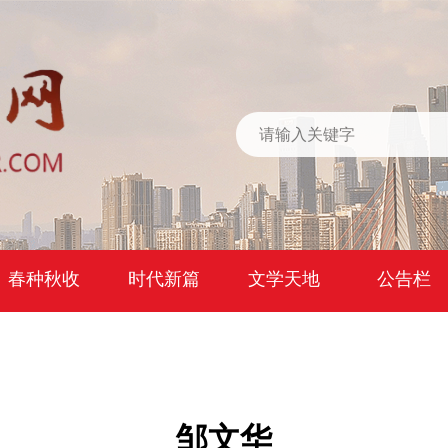
春种秋收
时代新篇
文学天地
公告栏
邹文华