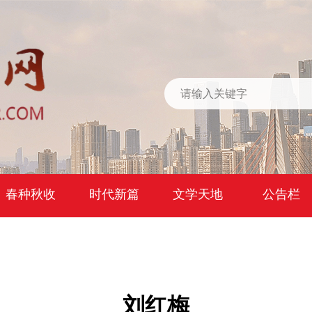
春种秋收
时代新篇
文学天地
公告栏
刘红梅