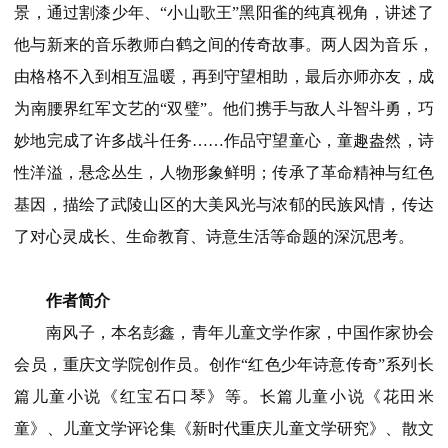
景，通过割漆少年、“小山歌王”黑阳雀的纯真视角，讲述了
他与新来的音乐教师白鹤之间的传奇故事。两人因为音乐，
由格格不入到相互温暖，再到守望相助，最后亦师亦友，成
为南腰界红军文艺的“双璧”。他们携手与敌人斗智斗勇，巧
妙地完成了许多战斗任务……作品守望童心，童趣盎然，诗
性洋溢，悬念丛生，人物形象鲜明；传承了革命精神与红色
基因，描绘了武陵山区的大美风光与浓郁的民族风情，传达
了对心灵成长、生命教育、诗意生活等命题的深沉思考。
作者简介
南风子，本名彭鑫，青年儿童文学作家，中国作家协会
会员，重庆文学院创作员。创作“红色少年诗意传奇”系列长
篇儿童小说《红宝石口琴》等。长篇儿童小说《花田米
童》、儿童文学评论集《新时代重庆儿童文学研究》、散文