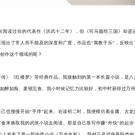
有阅读过你的代表作《洪武十二年》，但《司马懿吃三国》却是
现出了常人所不能及的深度和广度，作品也“寓教于乐”，反映
说创作这个领域的呢？
浒传》《红楼梦》等经典作品。我接触到的第一本长篇小说，是八
如醉如痴、废寝忘食。我小时候记忆力比较好，初中时获得过万
己也慢慢开始“手痒”起来。在读初二时，我便模仿着金庸、古
食来换取我的武侠小说去阅读。那是自己靠写作赚“外快”的起步
》杂志上发表了第一部中篇小说《宝光血影》，题材正是武侠悬疑类