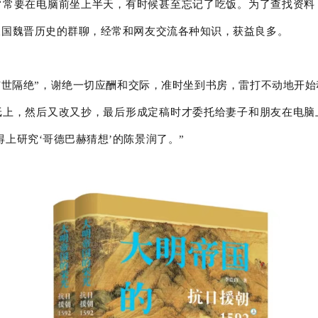
常常要在电脑前坐上半天，有时候甚至忘记了吃饭。为了查找资料
三国魏晋历史的群聊，经常和网友交流各种知识，获益良多。
与世隔绝”，谢绝一切应酬和交际，准时坐到书房，雷打不动地开始
纸上，然后又改又抄，最后形成定稿时才委托给妻子和朋友在电脑
上研究‘哥德巴赫猜想’的陈景润了。”