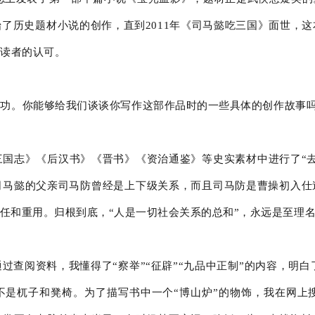
了历史题材小说的创作，直到2011年《司马懿吃三国》面世，
大读者的认可。
用功。你能够给我们谈谈你写作这部作品时的一些具体的创作故事
三国志》《后汉书》《晋书》《资治通鉴》等史实素材中进行了“
马懿的父亲司马防曾经是上下级关系，而且司马防是曹操初入仕
任和重用。归根到底，“人是一切社会关系的总和”，永远是至理
阅资料，我懂得了“察举”“征辟”“九品中正制”的内容，明白了“
是杌子和凳椅。为了描写书中一个“博山炉”的物饰，我在网上搜