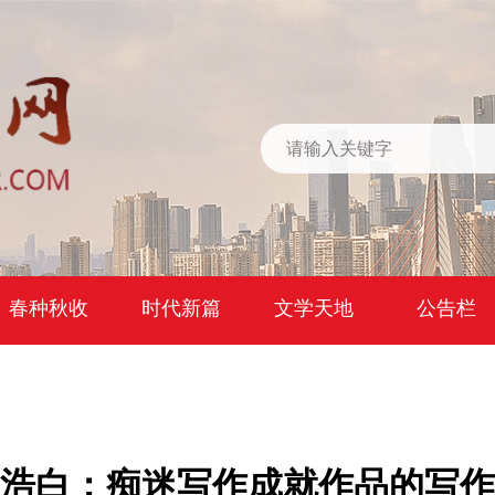
春种秋收
时代新篇
文学天地
公告栏
浩白：痴迷写作成就作品的写作