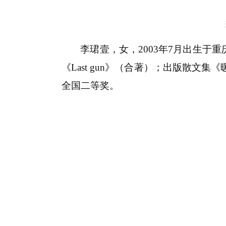
李珺壹
，
女
，
2003
年
7
月出生于
重
《
Last gun
》（合著）；
出版
散文集
《
全国二等奖。