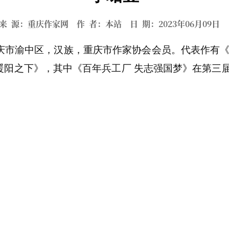
来 源：重庆作家网 作 者：本站 日 期：2023年06月09
庆
市
渝中区
，汉族，
重庆市作家协会会员。代表作有
暖阳之下
》
，
其中
《
百年兵工厂
失志强国梦
》
在第三