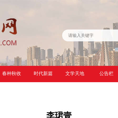
春种秋收
时代新篇
文学天地
公告栏
李珺壹