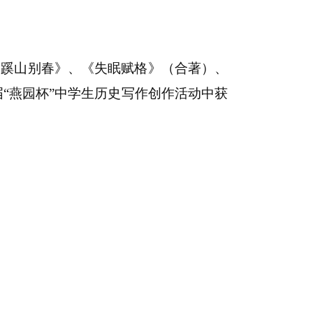
日
《蹊山别春》、《失眠赋格》（合著）、
届
“燕园杯”中学生历史写作创作活动中获