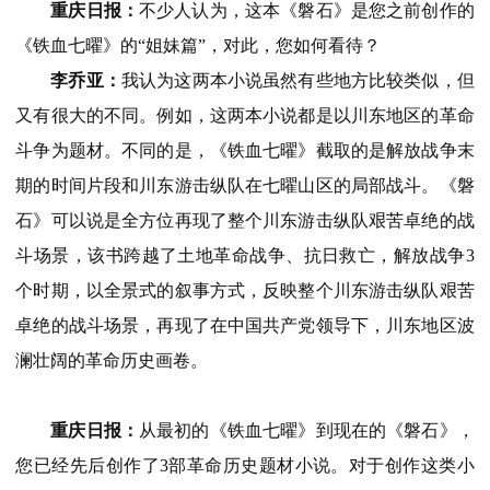
重庆日报：
不少人认为，这本《磐石》是您之前创作的
《铁血七曜》的“姐妹篇”，对此，您如何看待？
李乔亚：
我认为这两本小说虽然有些地方比较类似，但
又有很大的不同。例如，这两本小说都是以川东地区的革命
斗争为题材。不同的是，《铁血七曜》截取的是解放战争末
期的时间片段和川东游击纵队在七曜山区的局部战斗。《磐
石》可以说是全方位再现了整个川东游击纵队艰苦卓绝的战
斗场景，该书跨越了土地革命战争、抗日救亡，解放战争3
个时期，以全景式的叙事方式，反映整个川东游击纵队艰苦
卓绝的战斗场景，再现了在中国共产党领导下，川东地区波
澜壮阔的革命历史画卷。
重庆日报：
从最初的《铁血七曜》到现在的《磐石》，
您已经先后创作了3部革命历史题材小说。对于创作这类小