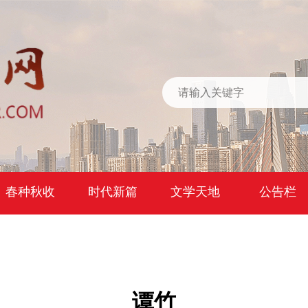
春种秋收
时代新篇
文学天地
公告栏
谭竹