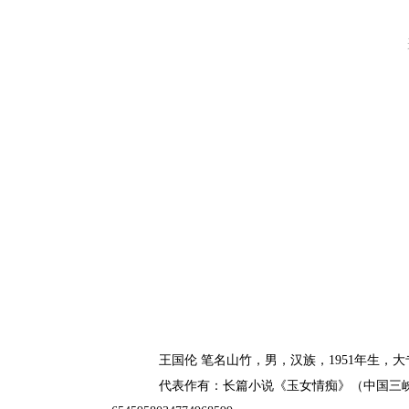
王国伦 笔名山竹，男，汉族，1951年生，
代表作有：长篇小说《玉女情痴》（中国三峡