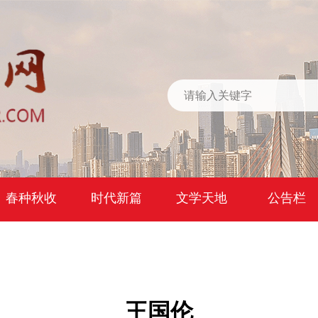
春种秋收
时代新篇
文学天地
公告栏
王国伦