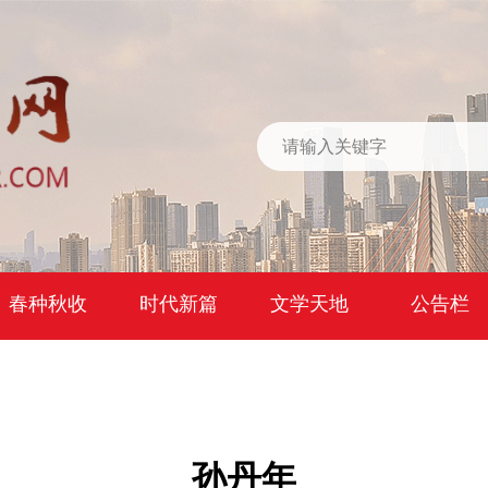
春种秋收
时代新篇
文学天地
公告栏
孙丹年