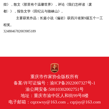
煌》，散文《那里有个温馨世界》，评论《我们怎样读〈废
都〉》，报告文学《田纪云与骆崃山》。
主要获奖作品：长篇小说《偏岩》获四川省第9届五个一工
程奖。
3248846782003985189
重庆市作家协会版权所有
备案/许可证编号：
渝ICP备2022007327号-1
渝公网安备:50010302002751号
地址：重庆市渝中区人和街99号8楼
电子邮箱：cqzxwxy@163.com，cqzjsy@163.com