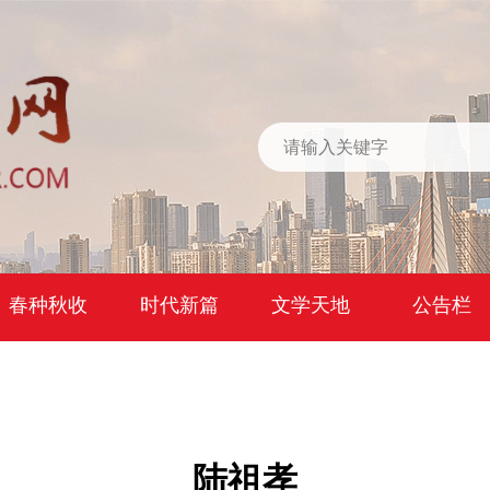
春种秋收
时代新篇
文学天地
公告栏
陆祖孝