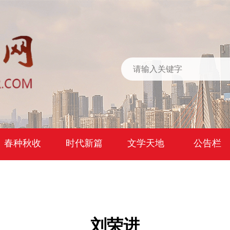
春种秋收
时代新篇
文学天地
公告栏
刘荣进