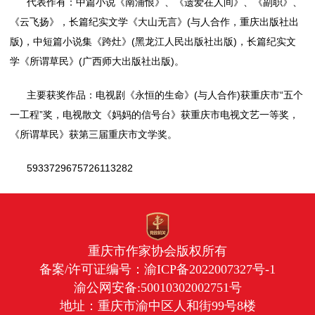
代表作有：中篇小说《南浦恨》、《遗爱在人间》、《副职》、
《云飞扬》，长篇纪实文学《大山无言》(与人合作，重庆出版社出
版)，中短篇小说集《跨灶》(黑龙江人民出版社出版)，长篇纪实文
学《所谓草民》(广西师大出版社出版)。
主要获奖作品：电视剧《永恒的生命》(与人合作)获重庆市“五个
一工程”奖，电视散文《妈妈的信号台》获重庆市电视文艺一等奖，
《所谓草民》获第三届重庆市文学奖。
5933729675726113282
重庆市作家协会版权所有
备案/许可证编号：
渝ICP备2022007327号-1
渝公网安备:50010302002751号
地址：重庆市渝中区人和街99号8楼