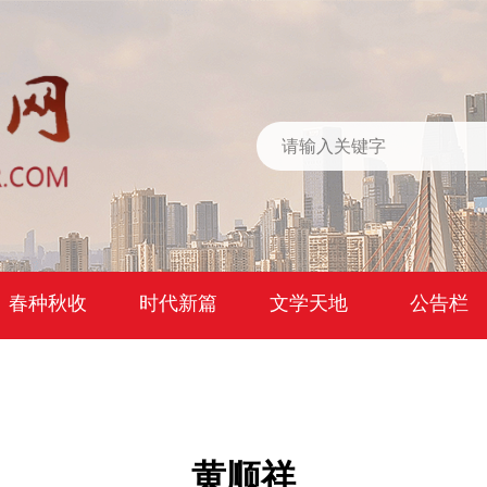
春种秋收
时代新篇
文学天地
公告栏
黄顺祥