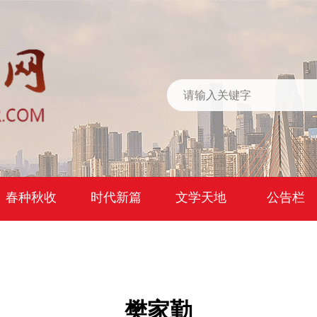
春种秋收
时代新篇
文学天地
公告栏
樊家勤