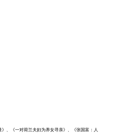
日
量》、《一对荷兰夫妇为养女寻亲》、《张国富：人