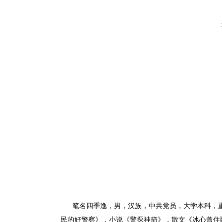
笔名四季逸，男，汉族，中共党员，大学本科，
民的好警察》，小说《警探神箭》，散文《冰心曾住