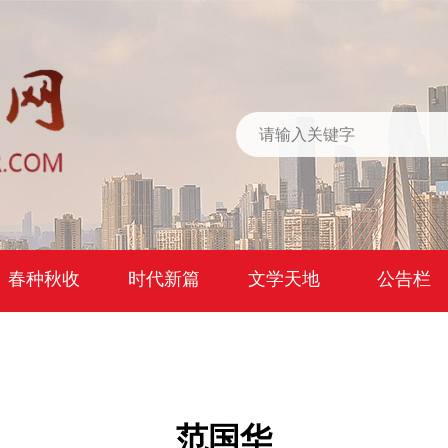
春种秋收
时代新篇
文学天地
公告栏
范国华