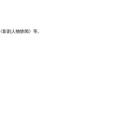
日
《影剧人物轶闻》等。