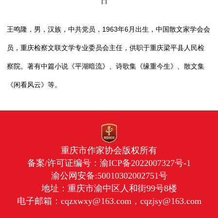
日
王鸣隆，男，汉族，中共党员，1963年6月出生，中国散文家学会会
员，重庆检察文联文学专业委员会主任，供职于重庆梁平县人民检
察院。著有中篇小说《平湖暗流》、诗歌集《缘重今生》、散文集
《闲看风云》等。
重庆市作家协会版权所有
备案/许可证编号：
渝ICP备2022007327号-1
渝公网安备:50010302002751号
地址：重庆市渝中区人和街99号8楼
电子邮箱：cqzxwxy@163.com，cqzjsy@163.com