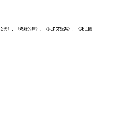
日
命之光》、《燃烧的床》、《贝多芬疑案》、《死亡圈