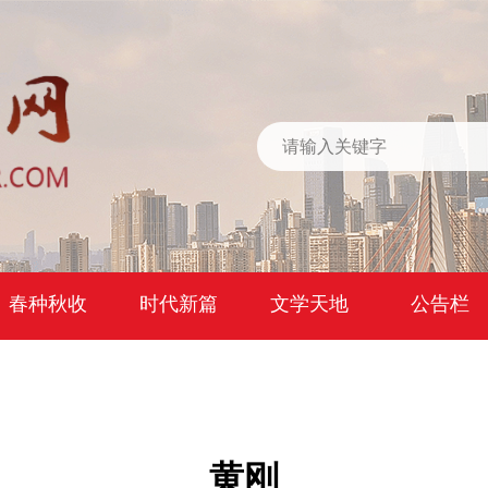
春种秋收
时代新篇
文学天地
公告栏
黄刚