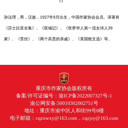
日
孙法理，男，汉族，1927年9月出生，中国作家协会会员。译著有
《莎士比亚全集》、《双城记》、《世界华人第一流女诗人39
家》、《苔丝》、《两个高贵的亲戚》、《美国散文选》等。
重庆市作家协会版权所有
备案/许可证编号：
渝ICP备2022007327号-1
渝公网安备:50010302002751号
地址：重庆市渝中区人和街99号8楼
电子邮箱：cqzxwxy@163.com，cqzjsy@163.com