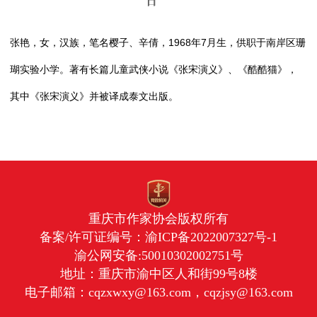
日
张艳，女，汉族，笔名樱子、辛倩，1968年7月生，供职于南岸区珊
瑚实验小学。著有长篇儿童武侠小说《张宋演义》、《酷酷猫》，
其中《张宋演义》并被译成泰文出版。
重庆市作家协会版权所有
备案/许可证编号：
渝ICP备2022007327号-1
渝公网安备:50010302002751号
地址：重庆市渝中区人和街99号8楼
电子邮箱：cqzxwxy@163.com，cqzjsy@163.com