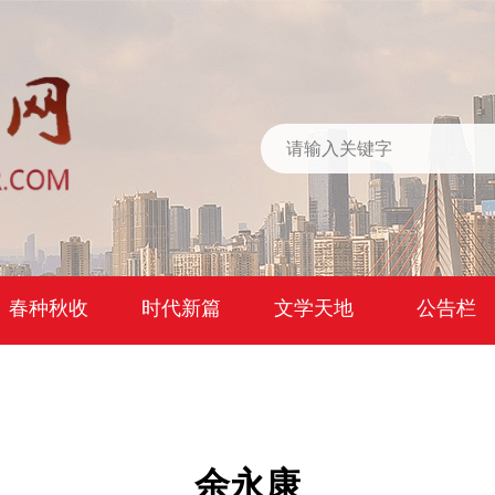
春种秋收
时代新篇
文学天地
公告栏
余永康