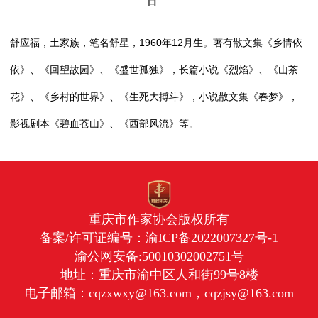
日
舒应福，土家族，笔名舒星，1960年12月生。著有散文集《乡情依
依》、《回望故园》、《盛世孤独》，长篇小说《烈焰》、《山茶
花》、《乡村的世界》、《生死大搏斗》，小说散文集《春梦》，
影视剧本《碧血苍山》、《西部风流》等。
重庆市作家协会版权所有
备案/许可证编号：
渝ICP备2022007327号-1
渝公网安备:50010302002751号
地址：重庆市渝中区人和街99号8楼
电子邮箱：cqzxwxy@163.com，cqzjsy@163.com