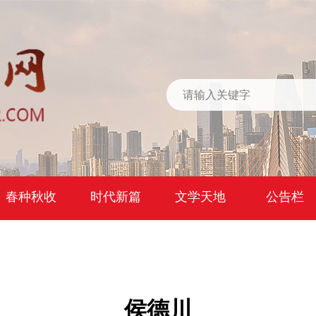
春种秋收
时代新篇
文学天地
公告栏
侯德川