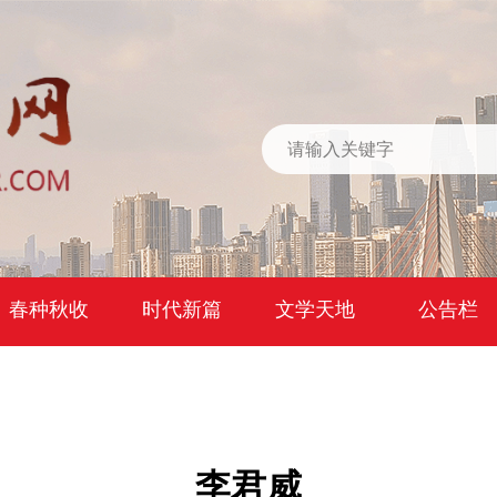
春种秋收
时代新篇
文学天地
公告栏
李君威