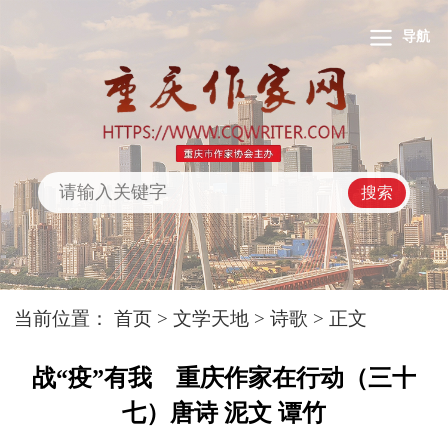
导航
搜索
当前位置：
首页
>
文学天地
>
诗歌
> 正文
战“疫”有我 重庆作家在行动（三十
七）唐诗 泥文 谭竹