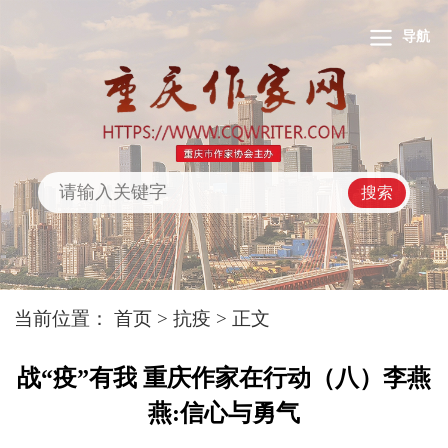
导航
搜索
当前位置：
首页
>
抗疫
> 正文
战“疫”有我 重庆作家在行动（八）李燕
燕:信心与勇气