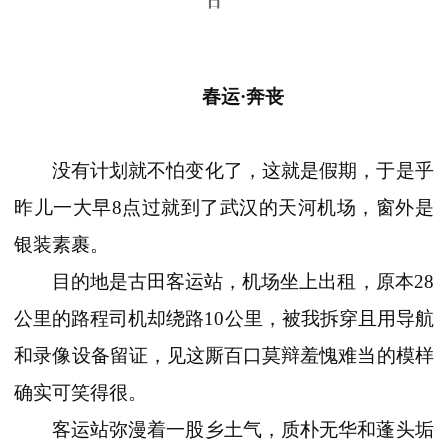
日
春运·奔丧
没有计划就不怕变化了，这就是假期，于是乎
昨儿一大早8点过就到了武汉的天河机场，窗外是
银装素裹。
目的地是古田客运站，机场坐上出租，原本28
公里的路程司机却绕路10公里，被我拆穿且用导航
和录像设备留证，见这厮百口莫辩羞愧难当的模样
确实可笑得很。
客运站弥漫着一股乡土气，质朴无华和蓬头垢