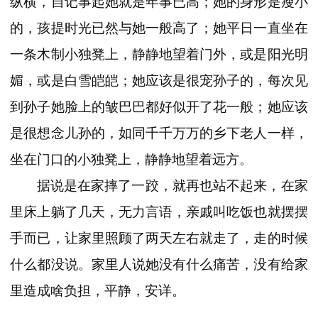
纵横，自记事起她就是年事已高；她的身形是瘦小
的，孩提时光已然与她一般高了；她平日一直坐在
一条木制小独凳上，静静地望着门外，或是阳光明
媚，或是白雪皑皑；她应该是很宠孙子的，每次见
到孙子她脸上的皱巴巴都好似开了花一般；她应该
是很想念儿孙的，如同千千万万的乡下老人一样，
坐在门口的小独凳上，静静地望着远方。
据说是在家摔了一跤，就再也站不起来，在家
里床上躺了几天，无力言语，亲戚叫吃饭也就摆摆
手而已，让家里照顾了两天左右就走了，走的时候
什么都没说。家里人说她没有什么痛苦，没有给家
里造成啥负担，平静，安详。