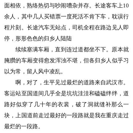
面相依，熟络热切与吵闹嘈杂并存。长途客车上10
余人，其中几人买错票一度死活不肯下车，耽误行
程片刻。长途汽车无站点，司机全程在路边见人即
停，形形色色的归乡人陆陆
续续塞满车厢，直到连过道都坐不下。原本就
腌臢的车厢变得愈发浑浊不堪，但各归乡人似乎习
以为常，留人风中凌乱。
啊，对了，生平见过最烂的道路来自武汉市。
客运站至国道间几乎全是坑坑洼洼和磕磕绊绊，道
路好似穿了几十年的衣裳，破了洞就缝补那么一
块，上国道前走过最好的一段路就是我在重庆走过
最烂的一段路。