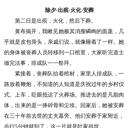
除夕·出殡·火化·安葬
第二日是出殡，火化，然后下葬。
黄布揭开，我瞅见她极其消瘦嶙峋的面庞，几
乎就是皮包骨头，亲戚们说，就像睡着了一样。她
的身体被丧葬人员转移到一口棺里，大家听完道士
做完法事，排成队一一祭拜。
紧接着，丧葬队抬着棺材，家里人排成队，一
路放着鞭炮，不知道的人知道是庆祝过年的乡村仪
式。上车，眨眼抵达了火葬场。推进去的是凡胎肉
体，出来的是一捧碎骨和尘埃。回家后，她被安葬
在三十年前去世的丈夫墓旁。他们安葬于家附近，
步行5分钟就到了，这一片就是叶家祖坟。