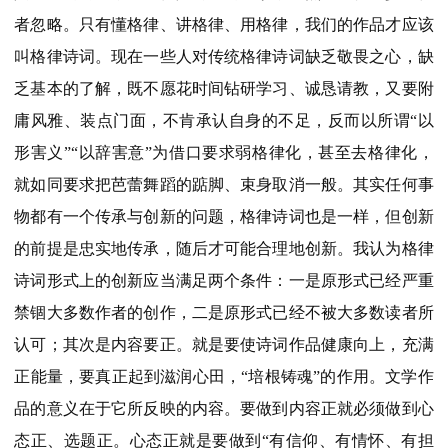
者忽略。只有懂格律、讲格律、用格律，我们的作品才应该
叫格律诗词。现在一些人对传统格律诗词缺乏敬畏之心，缺
乏基本的了解，既不愿花时间钻研学习、诚恳请教，又要附
庸风雅、装点门面，不肯承认自身的不足，反而以所谓“以
形害义”“以辞害意”为借口要求弱格律化，甚至去格律化，
就如同要求把芭蕾舞蹈的踮脚、束身取消一般。其实任何事
物都有一个传承与创新的问题，格律诗词也是一样，但创新
的前提是忠实地传承，随后才可能合理地创新。我认为格律
诗词形式上的创新应当满足两个条件：一是原形式已经严重
禁锢大多数作者的创作，二是原形式已经不被大多数读者所
认可；其次是内容要正。就是要使诗词作品健康向上，充满
正能量，要真正起到滋润心田，“培根铸魂”的作用。文学作
品的意义在于它所反映的内容。要做到内容正就必须做到心
态正、选题正。心态正就是要做到“有信仰、有情怀、有担