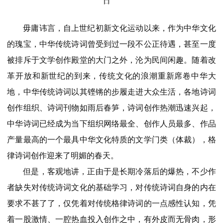
日
毋庸讳言，自上世纪初新文化运动以来，作为中华文化
的瑰宝，中华传统诗词曾受到过一段不公正待遇，甚至一度
被排斥于文学创作殿堂的大门之外，沦为民间闲趣。随着改
革开放和新世纪的到来，传统文化的浪潮重新席卷中华大
地，中华传统诗词以其铿锵的步履走进大众生活，各地诗词
创作组织、诗词刊物如雨后春笋，诗词创作热潮迅速兴起，
中华诗词已经成为当下组织网络最全、创作人员最多、作品
产量最高的一个最具中华文化特质的文学门类（体裁），格
律诗词创作迎来了明媚的春天。
但是，客观地讲，正由于是长期冷落后的爆热，不少作
者缺失对传统诗词文化的基础学习，对传统诗词自身的内在
要求不甚了了，仅凭着对传统格律诗词的一点感性认知，凭
着一股激情、一腔热血投入创作之中，有外皮而无骨肉，形