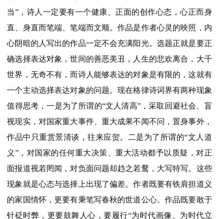
当”，诗人一定要有一个健康、正面的创作心态，心正而身
直、身直而笔端、笔端而文顺。作品是作者心灵的映照，内
心阴暗的人写出的作品一定不会充满阳光。选题正就是要正
确选择表达对象，世间的善恶美丑，人生的悲欢离合，大千
世界，无奇不有，而诗人能够表达的对象是有限的，这就有
一个主动选择表达对象的问题。现在格律诗词界有两种现象
值得思考，一是为了所谓的“文人清高”，采取回避社会、盲
视现实，对国家重大事件、重大成果不闻不问，置身事外，
作品中只重赏景清谈，往来应贺。二是为了所谓的“文人道
义”，对国家的任何重大决策、重大活动都予以质疑，对正
面报道视若罔闻，对负面问题却趋之若鹜，大写特写。这些
现象就是心态与选择上出现了偏差。作者既要有铁肩担道义
的家国情怀，更要有秉笔写春秋的世道公心。作品既要敢于
针砭时弊，更要鼓舞人心，要履行“为时代画像、为时代立