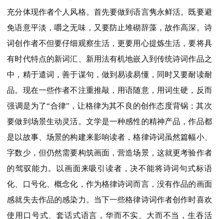
充分体现作者个人风格。首先要做到语言隽永鲜活。既要避
免语意平淡，嚼之无味，又要防止堆砌辞藻，故作高深。诗
词创作者不但要仔细观察生活，更要用心提炼生活，要将具
有时代特点的新词汇、新用法有机地嵌入到传统诗词作品之
中，精于遣词，善于谋句，做到易读易懂，同时又要耐读耐
品。现在一些作者不注重推敲，用语随意，用词生硬，反而
强调是为了“合律”，让格律为其不良的创作态度背锅；其次
要做到场景生动灵活。文学是一种感性的精神产品，作品都
是以故事、场景的构建来影响读者，格律诗词虽然篇幅小、
字数少，但仍然需要构筑画面，营造场景，这就更考验作者
的驾驭能力。以画面来吸引读者，决不能将诗词句式标语
化、口号化、概念化，作为格律诗词而言，没有作品的画面
感就失去作品的感染力。当下一些格律诗词作者创作时喜欢
使用口号式、套话式语言，华而不实、大而不当，生吞活