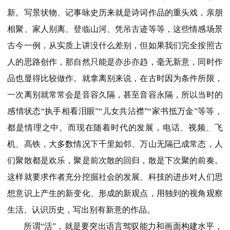
新。写景状物、记事咏史历来就是诗词作品的重头戏，亲朋
相聚、家人别离、登临山河、凭吊古迹等等，这些情感场景
古今一例，从实质上讲没什么差别，但如果我们完全按照古
人的思路创作，那自然只能是亦步亦趋，毫无新意，同时作
品也显得比较做作。就拿离别来说，在古时因为条件所限，
一次离别就常常会是音容久隔，甚至音容永隔，所以当时的
感情状态“执手相看泪眼”“儿女共沾襟”“家书抵万金”等等，
都是情理之中。而现在随着时代的发展，电话、视频、飞
机、高铁，大多数情况下千里如邻、万山无隔已成常态，人
们聚散都是欢乐，聚是前次散的回归，散是下次聚的前奏。
这样就要求作者充分挖掘社会的发展、科技的进步对人们思
想意识上产生的新变化、形成的新观点，用独到的视角观察
生活、认识历史，写出别有新意的作品。
所谓“活”，就是要突出语言驾驭能力和画面构建水平，