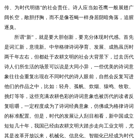
传、为时代明德”的社会责任。诗人应当如苍鹰一般展翅广
阔长空，敞胆抒胸，而不是像苍蝇一样身居阴暗角落，追腥
逐臭。
所谓“新”，就是要大胆创新，要充分体现时代感。首先
是词汇新，意境新。中华格律诗词孕育、发展、成熟虽历时
两千年左右，但都处于农耕文明的社会大背景下，过去历代
诗人们所生活的场景可以说是大同小异，一些优美的诗词意
象往往会重复出现在不同时代的诗人眼前，自然会反复写进
他们的作品之中，比如：轻舟、孤帆、炊烟、猿鸣、牧歌、
挑灯等等，这些充满农耕色彩的诗词意象也被历代的读者反
复咀嚼，一定程度成为了诗词经典意象，仿佛成为格律诗词
的标准配置。但是，时代的发展让人刮目相看，新中国成立
短短几十年，我国已经由农耕文明大踏步走向工业文明，尤
其是改革开放以来，机械化、信息化、智能化已经成为时代