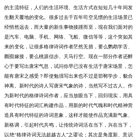
的主流特征，人们的生活环境、生活方式在短短几十年间发
生翻天覆地的变化。很多过去千百年司空见惯的生活场景已
经悄然远去，而大量的新生事物接踵而至，现在我们面对的
是汽车、电脑、手机、网络、飞船、微信等等，这个突如其
来的变化，让很多格律诗词作者茫然无措，要么鹦鹉学舌、
囫囵嫁接，要么桃源信步、天马行空。现在一部分作者还醉
心于要写出唐宋气息，试问你早已没有生活于唐宋场景，怎
能有唐宋之感受？即使勉强写出来也不过是邯郸学步，貌合
神离。新时代的诗人写唐宋气象的诗，当然写不过古人。作
为新时代的格律诗词作者，应当放眼当下，回归现实，用具
有时代特征的词汇构建作品，用新的时代气魄和时代精神营
造具有时代特征的诗词意象，这样才能使作品充满新气象、
新格调，引起时代共鸣，让传统诗词活在当下，兴在当下，
以绝“格律诗词无法超越古人”之谬论；其次是角度新、意识