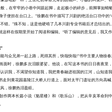
一般，在窄窄的小巷中间踮起脚，走起极小的碎步，前脚掌如蜻
身子便担在台口上。”徐鹏在书中描写了川剧的绝活台口功中的“
真不错。”殊不知，这是他硬啃了几本川剧专业书籍后才总结出的
就这样在假期里开始了阅读和编辑。“听了编辑的意见后，我又作
”
日能与众兄弟一起上路，死得其所，快哉快哉!”书中主要人物徐
画面时，徐鹏多次泪眼婆娑。他说，在写这本书的日日夜夜里
你认识我，不渴望你知道我，我把青春融进祖国的江河，山知道我
书走到黄花园嘉陵江大桥人行道上，面对太平门遗址的方向高喊
江风，徐鹏热泪盈眶。
创作两本长篇小说《魁星楼》和《歌乐山》，把从辛亥革命到
。