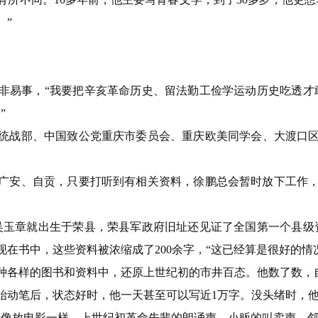
。”
非易事，“我要把辛亥革命历史、留法勤工俭学运动历史吃透才
”
市委统战部、中国致公党重庆市委员会、重庆欧美同学会、大渡口
广安、自贡，只要打听到有相关资料，徐鹏总会暂时放下工作，
吴玉章就出生于荣县，荣县军政府旧址还见证了全国第一个县级
在书中，这些资料被浓缩成了200余字，“这已经算是很好的情
种各样的图书和资料中，还原上世纪初的市井百态。他数了数，自
始动笔后，状态好时，他一天甚至可以写近1万字。没头绪时，
里像放电影一样，上世纪初革命先辈的朗诵声、小贩的叫卖声、邻