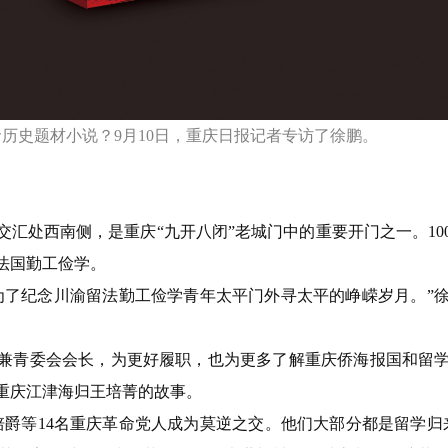
历史题材小说？9月10日，重庆日报记者专访了徐鹏。
交汇处西南侧，是重庆“九开八闭”老城门中的重要开门之一。1
法国勤工俭学。
为了纪念川渝留法勤工俭学青年太平门外寻太平的峥嵘岁月。”
会长兼青委会会长，为更好履职，也为更多了解重庆侨海报国和留
重庆江津海归王培菁的故事。
爵等14名重庆革命党人成为莫逆之交。他们大部分都是留学归来