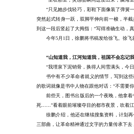
“只见她步伐轻巧，彩鞋下面像装了弹簧
突然起式转身一跃，双脚平伸向前一梭，半截
到这一段后竖起了大拇指：“写得准确生动，
今年5月1日，徐鹏将书稿发给徐飞。徐飞
“山知道我，江河知道我，祖国不会忘记我
“我埋泉下泥销骨，换得人间雪满头，今
书中有不少革命者就义的情节，写到这些
的歌词就像是书中人物在跟他对话：“不需要
前些天，图书出版后的一个夜晚，他拿着
死……”看着眼前璀璨夺目的都市夜景，吹着
徐鹏介绍，他还在继续搜集资料，计划再
三部曲，让革命精神通过文字的力量传承下去 