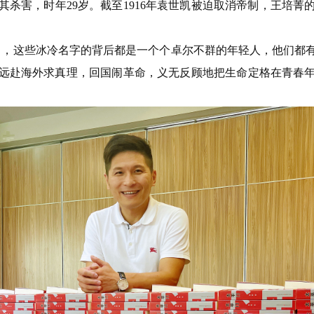
杀害，时年29岁。截至1916年袁世凯被迫取消帝制，王培菁
白，这些冰冷名字的背后都是一个个卓尔不群的年轻人，他们都
远赴海外求真理，回国闹革命，义无反顾地把生命定格在青春