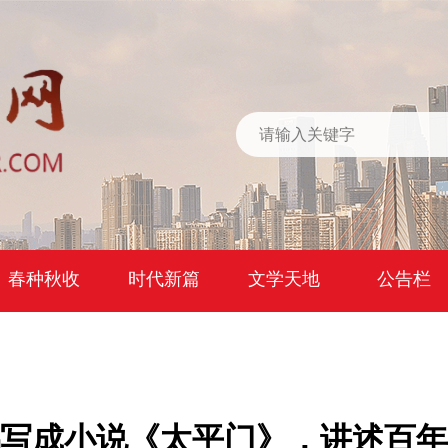
春种秋收
时代新篇
文学天地
公告栏
鹏写成小说《太平门》，讲述百