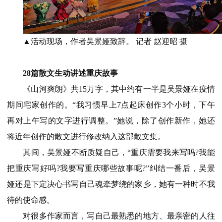
▲活动现场，作者吴景娅致辞。 记者 赵迎昭 摄
28篇散文生动讲述重庆故事
《山河爽朗》共15万字，其中约有一半是吴景娅在疫情
期间宅家创作的。“我习惯早上7点起床创作3个小时，下午
再对上午写的文字进行调整。”她说，除了创作新作，她还
将近年创作的散文进行修改纳入这部散文集。
其间，吴景娅不断质疑自己，“重庆需要我来写吗?我能
把重庆写好吗?我要写重庆哪些故事呢?”纠结一番后，吴景
娅还是下定决心书写自己魂牵梦绕的家乡，她有一种时不我
待的使命感。
对很多作家而言，写自己最熟悉的地方、最亲密的人往