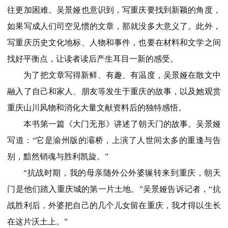
往更加困难。吴景娅也意识到，写重庆要找到新颖的角度，
如果写成人们司空见惯的文章，那就没多大意义了。此外，
写重庆历史文化地标、人物和事件，也要在材料和文学之间
找好平衡点，让读者读后产生耳目一新的感受。
为了把文章写得新鲜、有趣、有温度，吴景娅在散文中
融入了自己和家人、朋友等发生于重庆的故事，以及她观赏
重庆山川风物和消化大量文献资料后的独特感悟。
本书第一篇《大门无形》讲述了朝天门的故事。吴景娅
写道：“它是渝州版的灞桥，上演了人世间太多的重逢与告
别，黯然销魂与胜利凯旋。”
“抗战时期，我的母亲随外公外婆辗转来到重庆，朝天
门是他们踏入重庆城的第一片土地。”吴景娅告诉记者，“抗
战胜利后，外婆把自己的几个儿女留在重庆，我才得以生长
在这片沃土上。”