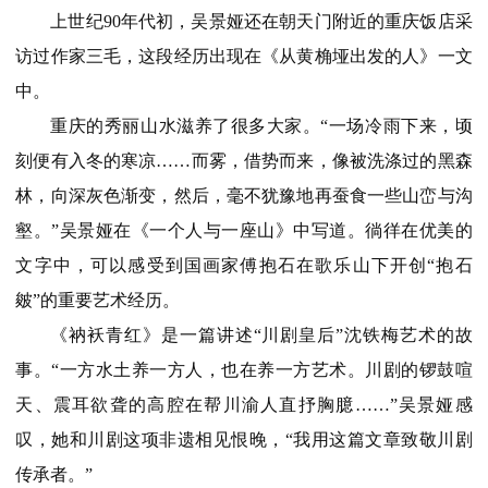
上世纪90年代初，吴景娅还在朝天门附近的重庆饭店采
访过作家三毛，这段经历出现在《从黄桷垭出发的人》一文
中。
重庆的秀丽山水滋养了很多大家。“一场冷雨下来，顷
刻便有入冬的寒凉……而雾，借势而来，像被洗涤过的黑森
林，向深灰色渐变，然后，毫不犹豫地再蚕食一些山峦与沟
壑。”吴景娅在《一个人与一座山》中写道。徜徉在优美的
文字中，可以感受到国画家傅抱石在歌乐山下开创“抱石
皴”的重要艺术经历。
《衲袄青红》是一篇讲述“川剧皇后”沈铁梅艺术的故
事。“一方水土养一方人，也在养一方艺术。川剧的锣鼓喧
天、震耳欲聋的高腔在帮川渝人直抒胸臆……”吴景娅感
叹，她和川剧这项非遗相见恨晚，“我用这篇文章致敬川剧
传承者。”