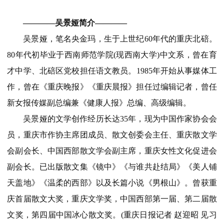
————吴景娅简介————
吴景娅，笔名央金玛，生于上世纪60年代的重庆北碚。
80年代初毕业于西南师范学院(现西南大学)中文系，曾在育
才中学、北碚区党校担任语文教员。1985年开始从事媒体工
作，曾在《重庆晚报》《重庆晨报》担任过编辑记者，曾任
新女报传媒副总编兼《健康人报》总编、高级编辑。
吴景娅的文学创作经历长达35年，现为中国作家协会会
员，重庆市作协主席团成员、散文创委会主任、重庆散文学
会副会长、中国西部散文学会副主席，重庆女性文化促进会
副会长。已出版散文集《镜中》《与谁共赴结局》《美人铺
天盖地》《温柔的西部》以及长篇小说《男根山》。曾获重
庆首届散文大奖，重庆文学奖，中国西部第一届、第二届散
文奖，第四届中国冰心散文奖。(重庆日报记者 赵迎昭 见习