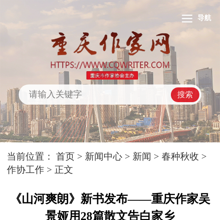
导航
搜索
当前位置：
首页
>
新闻中心
>
新闻
>
春种秋收
>
作协工作
> 正文
《山河爽朗》新书发布——重庆作家吴
景娅用28篇散文告白家乡