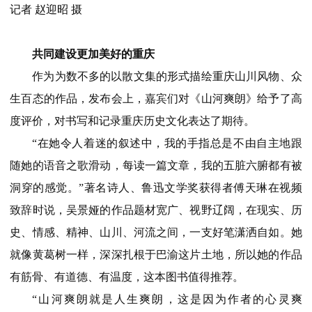
记者 赵迎昭 摄
共同建设更加美好的重庆
作为为数不多的以散文集的形式描绘重庆山川风物、众
生百态的作品，发布会上，嘉宾们对《山河爽朗》给予了高
度评价，对书写和记录重庆历史文化表达了期待。
“在她令人着迷的叙述中，我的手指总是不由自主地跟
随她的语音之歌滑动，每读一篇文章，我的五脏六腑都有被
洞穿的感觉。”著名诗人、鲁迅文学奖获得者傅天琳在视频
致辞时说，吴景娅的作品题材宽广、视野辽阔，在现实、历
史、情感、精神、山川、河流之间，一支好笔潇洒自如。她
就像黄葛树一样，深深扎根于巴渝这片土地，所以她的作品
有筋骨、有道德、有温度，这本图书值得推荐。
“山河爽朗就是人生爽朗，这是因为作者的心灵爽