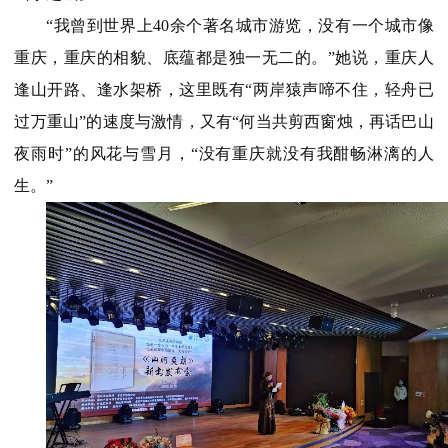
“我曾到世界上40余个著名城市游览，没有一个城市像
重庆，重庆的相貌、底蕴都是独一无二的。”她说，重庆人
逢山开路、逢水架桥，这里既有“两岸猿声啼不住，轻舟已
过万重山”的速度与激情，又有“何当共剪西窗烛，再话巴山
夜雨时”的风花与雪月，“没有重庆就没有我酣畅淋漓的人
生。”