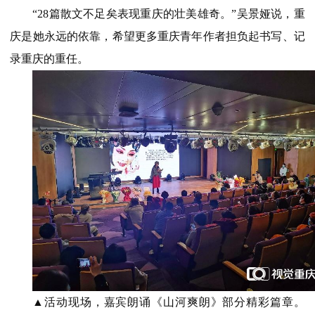
“28篇散文不足矣表现重庆的壮美雄奇。”吴景娅说，重
庆是她永远的依靠，希望更多重庆青年作者担负起书写、记
录重庆的重任。
▲活动现场，嘉宾朗诵《山河爽朗》部分精彩篇章。