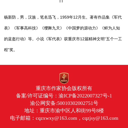
日
杨新防，男，汉族，笔名迅飞，1959年12月生。著有作品集《军代
表》《军事高科技》《缨舞九天》《中国梦的源动力》《鲜为人知
的蓝盔行动》等。小说《军代表》获重庆市12届精神文明“五个一工
程”奖。
重庆市作家协会版权所有
备案/许可证编号：
渝ICP备2022007327号-1
渝公网安备:50010302002751号
地址：重庆市渝中区人和街99号8楼
电子邮箱：cqzxwxy@163.com，cqzjsy@163.com